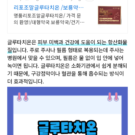
리포조말글루타치온 /보룡약국
대형약국/태릉입구,육사 근처
명품리포조말글루타치온/ 가격 문
의 환영!/대형약국 보룡약국/건기식
택배판매
글루타치온은
피부 미백과 건강에 도움이 되는 항산화물
질
입니다. 주로 주사나 필름 형태로 복용되는데 주사는
병원에서 맞을 수 있으며, 필름은 물 없이 입 안에 넣어
녹이면 됩니다. 글루타치온은 소화기관에서 쉽게 분해되
기 때문에, 구강점막이나 혈관을 통해 흡수되는 방식이
더 효과적입니다.