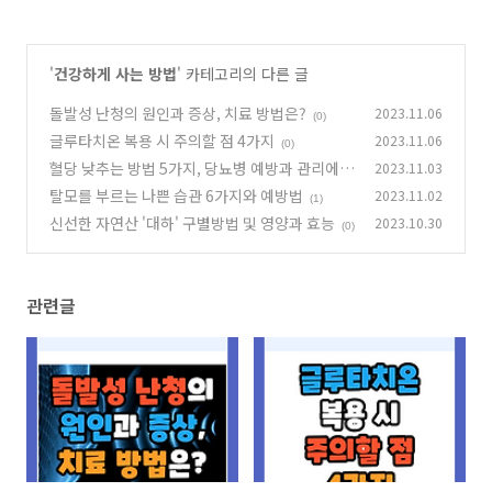
'
건강하게 사는 방법
' 카테고리의 다른 글
돌발성 난청의 원인과 증상, 치료 방법은?
2023.11.06
(0)
글루타치온 복용 시 주의할 점 4가지
2023.11.06
(0)
혈당 낮추는 방법 5가지, 당뇨병 예방과 관리에
2023.11.03
효과적
탈모를 부르는 나쁜 습관 6가지와 예방법
2023.11.02
(1)
(1)
신선한 자연산 '대하' 구별방법 및 영양과 효능
2023.10.30
(0)
관련글