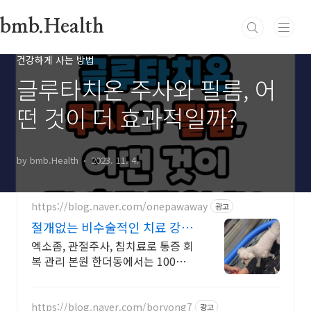
본문 바로가기
bmb.Health
건강하게 사는 방법
글루타치온 주사와 필름, 어
떤 것이 더 효과적일까?
by bmb.Health
2023. 11. 4.
https://blog.naver.com/onepawaway
광고
절개없는 비수술적인 치료 강아
지 한의원
엑소좀, 관절주사, 침치료로 통증 회
복 관리 본원 한더동에서는 100%예
약제로 되어있어 편히 진료를 보실
수 있습니다.
https://blog.naver.com/boryong7
광고