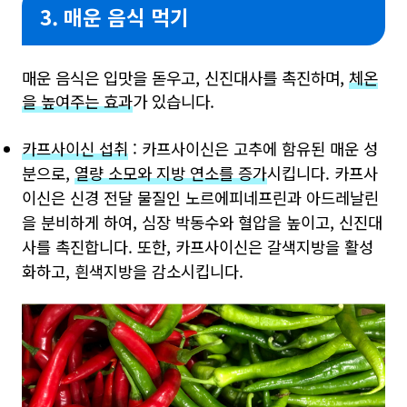
3. 매운 음식 먹기
매운 음식은 입맛을 돋우고, 신진대사를 촉진하며,
체온
을 높여주는 효과
가 있습니다.
카프사이신 섭취
: 카프사이신은 고추에 함유된 매운 성
분으로,
열량 소모와 지방 연소를 증가
시킵니다. 카프사
이신은 신경 전달 물질인 노르에피네프린과 아드레날린
을 분비하게 하여, 심장 박동수와 혈압을 높이고, 신진대
사를 촉진합니다. 또한, 카프사이신은 갈색지방을 활성
화하고, 흰색지방을 감소시킵니다.